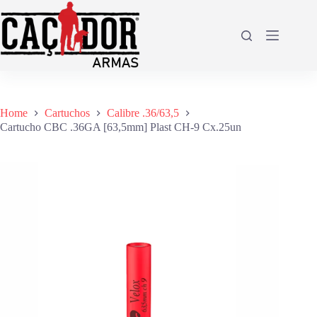
Pular
para
o
conteúdo
Home
Cartuchos
Calibre .36/63,5
Cartucho CBC .36GA [63,5mm] Plast CH-9 Cx.25un