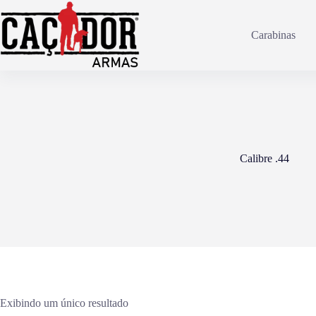
Pular
para
o
Carabinas
conteúdo
Calibre .44
Exibindo um único resultado