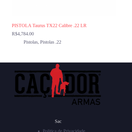
PISTOLA Taurus TX22 Calibre .22 LR
R$
4,784.00
Pistolas
,
Pistolas .22
Sac
Politica de Privacidade