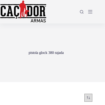
Pular
para
o
conteúdo
pistola glock 380 rajada