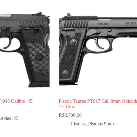
T-945 Calibre .45
Pistola Taurus PT917 Cal. 9mm Oxidad
17 Tiros
R$
2,700.00
stolas .45
Pistolas
,
Pistolas 9mm