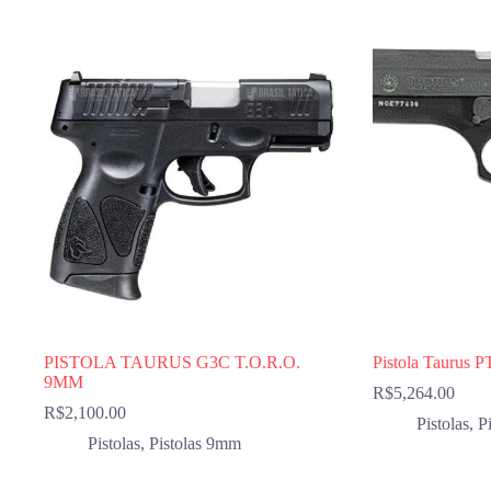
PISTOLA TAURUS G3C T.O.R.O.
Pistola Taurus P
9MM
R$
5,264.00
R$
2,100.00
Pistolas
,
Pi
Pistolas
,
Pistolas 9mm