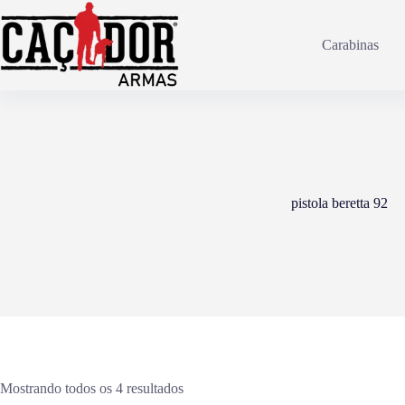
Pular
para
o
Carabinas
conteúdo
pistola beretta 92
Mostrando todos os 4 resultados